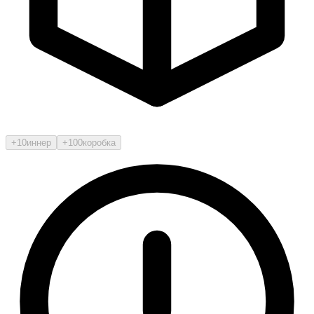
+10
иннер
+100
коробка