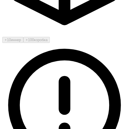
+10
иннер
+100
коробка