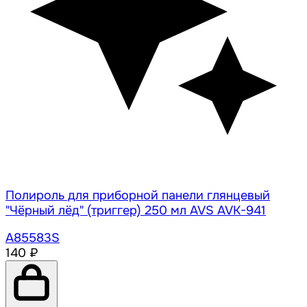
Полироль для приборной панели глянцевый
"Чёрный лёд" (триггер) 250 мл AVS AVK-941
A85583S
140 ₽