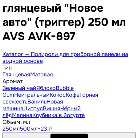
глянцевый "Новое
авто" (триггер) 250 мл
AVS AVK-897
Каталог —
Полироли для приборной панели на
водной основе
Тип
Глянцевая
Матовая
Аромат
Зеленый чай
Яблоко
Bubble
Gum
Нейтральный
Кокос
Кофе
Горная
свежесть
Ваниль
Новая
машина
Цитрус
Вишня
Чёрный
лёд
Малина
Клубника в йогурте
Объем, мл
250
мл
500
мл
+23 ₽