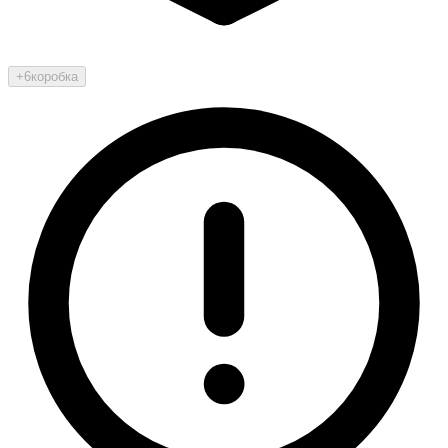
+6
коробка