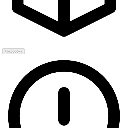
+6
коробка