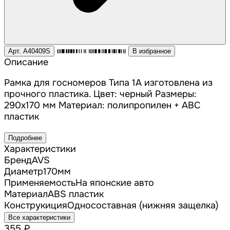
Арт. A40409S
В избранное
Описание
Рамка для госномеров Типа 1А изготовлена из
прочного пластика. Цвет: черный Размеры:
290х170 мм Материал: полипропилен + АВС
пластик
Подробнее
Характеристики
Бренд
AVS
Диаметр
170
мм
Применяемость
На японские авто
Материал
ABS пластик
Конструкиция
Односоставная (нижняя защелка)
Все характеристики
355 ₽