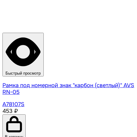
Быстрый просмотр
Рамка под номерной знак "карбон (светлый)" AVS
RN-05
A78107S
453 ₽
В корзину