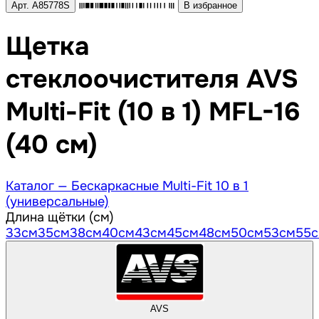
Арт. A85778S
В избранное
Щетка
стеклоочистителя AVS
Multi-Fit (10 в 1) MFL-16
(40 см)
Каталог —
Бескаркасные Multi-Fit 10 в 1
(универсальные)
Длина щётки (см)
33
см
35
см
38
см
40
см
43
см
45
см
48
см
50
см
53
см
55
AVS