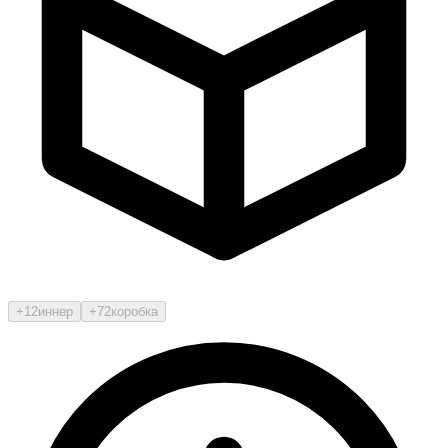
+12
иннер
+72
коробка