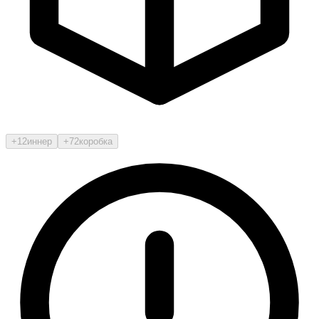
+12
иннер
+72
коробка