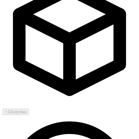
+12
коробка