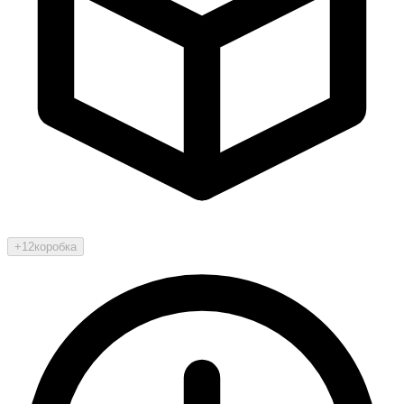
+12
коробка