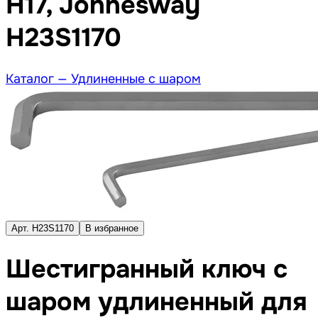
H17, Jonnesway
H23S1170
Каталог —
Удлиненные с шаром
Арт. H23S1170
В избранное
Шестигранный ключ с
шаром удлиненный для