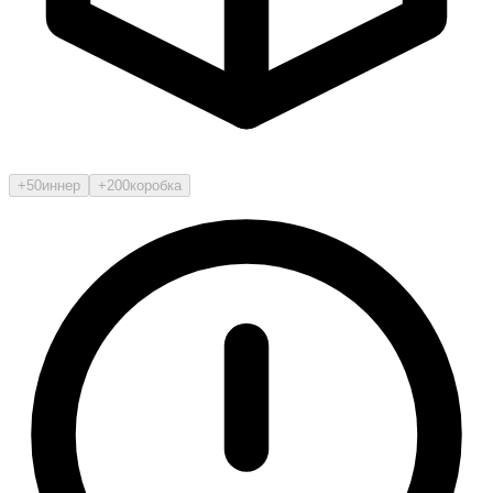
+50
иннер
+200
коробка