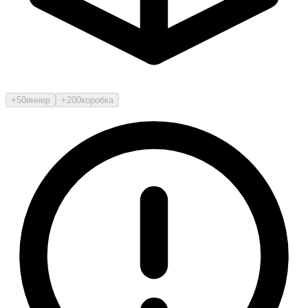
+50
иннер
+200
коробка