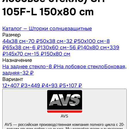
105F-L 150x80 cm
Каталог —
Шторки солнцезащитные
Размер
44х38 см
−70 ₽
50х38 см
−32 ₽
50х100 см
−8
₽
65х38 см
−6 ₽
130х60 см
−56 ₽
140х80 см
+339
₽
145х70 см
−15 ₽
150х80 см
Назначение
На заднее стекло
−8 ₽
На лобовое стекло
Боковая,
задняя
−32 ₽
Вариант
1
2
+407 ₽
3
+449 ₽
4
+93 ₽
5
+107 ₽
AVS
AVS — российская производственная компания полного цикла с 20-
летним опытом работы на рынке. Мы разрабатываем и выпускаем