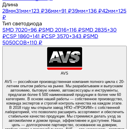
Длина
28
мм
31
мм
+123 ₽
36
мм
+91 ₽
39
мм
+136 ₽
42
мм
+125
₽
Тип светодиода
SMD 7020
+96 ₽
SMD 2016
+116 ₽
SMD 2835
+30
₽
CSP 1860
+141 ₽
CSP 3570
+343 ₽
SMD
5050
COB
+110 ₽
AVS
AVS — российская производственная компания полного цикла с 20-
летним опытом работы на рынке. Мы разрабатываем и выпускаем
автохимию, бытовую химию, автоаксессуары и инструменты,
предлагая более 6 500 наименований продукции в более чем 60
категориях. В основе нашей работы — собственное производство,
команда экспертов и строгий контроль качества на каждом этапе.
В 2018 году мы открыли завод НПО «ПРОХИМ» с собственной
лабораторией, что позволило расширить ассортимент и обеспечить
стабильное качество продукции. Мы стремимся делать уход за
автомобилем и домом проще, эффективнее и доступнее. Наша
цель — долгосрочное партнерство, основанное на доверии,