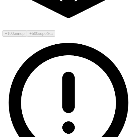
+100
иннер
+500
коробка