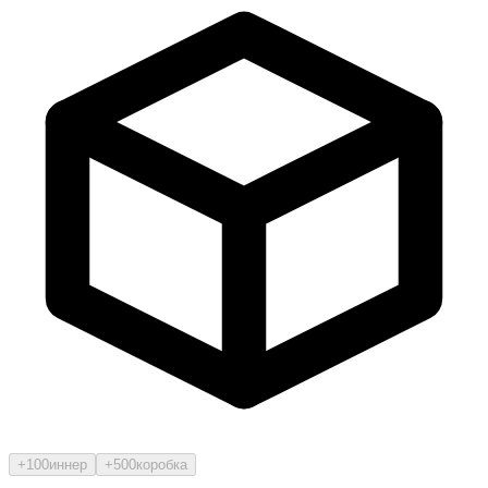
+100
иннер
+500
коробка