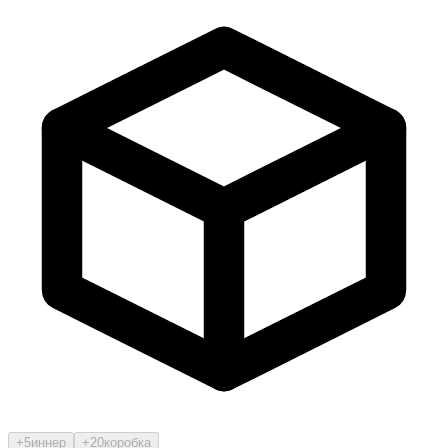
+5
иннер
+20
коробка