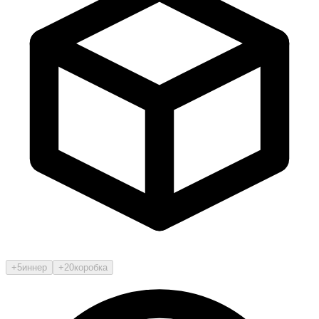
+5
иннер
+20
коробка