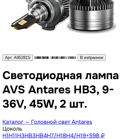
Арт. A95281S
В избранное
Светодиодная лампа
AVS Antares HВ3, 9-
36V, 45W, 2 шт.
Каталог —
Головной свет Antares
Цоколь
H1
H11
H3
HB3
HB4
H7/Н18
H4/Н19
+598 ₽