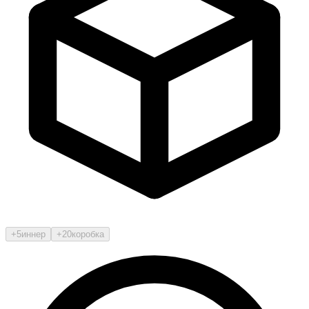
+5
иннер
+20
коробка