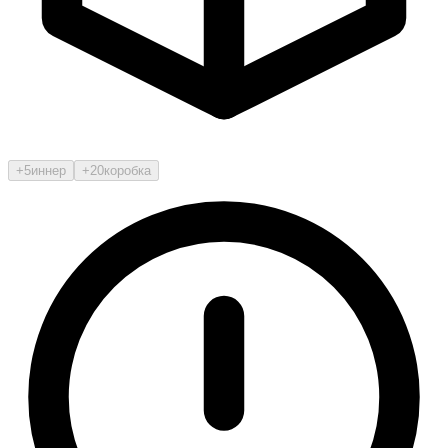
+5
иннер
+20
коробка