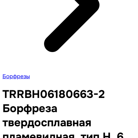
Борфрезы
TRRBH06180663-2
Борфреза
твердосплавная
пламевидная, тип H, 6