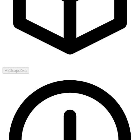
+20
коробка