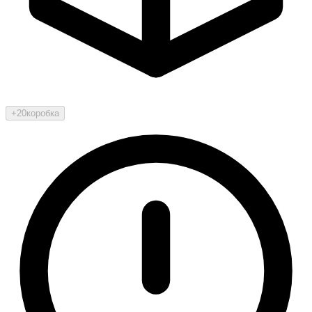
+20
коробка