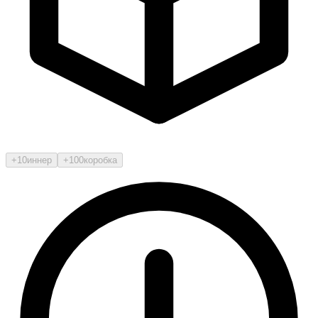
+10
иннер
+100
коробка