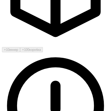
+10
иннер
+100
коробка