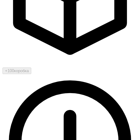
+100
коробка