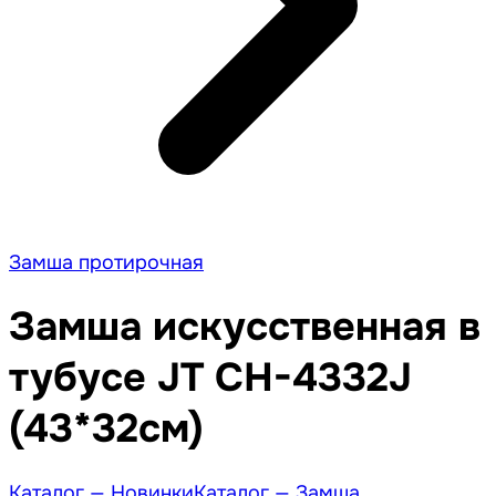
Замша протирочная
Замша искусственная в
тубусе JT CH-4332J
(43*32см)
Каталог —
Новинки
Каталог —
Замша