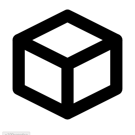
+100
коробка