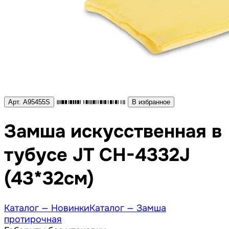
Арт. A95455S
В избранное
Замша искусственная в
тубусе JT CH-4332J
(43*32см)
Каталог —
Новинки
Каталог —
Замша
протирочная