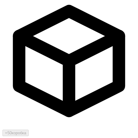
+50
коробка