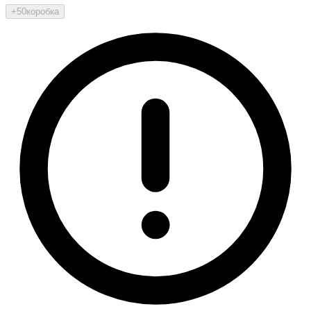
+50
коробка