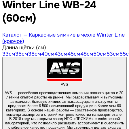
Winter Line WB-24
(60см)
Каталог —
Каркасные зимние в чехле Winter Line
(крючок)
Длина щётки (см)
33
см
35
см
38
см
40
см
43
см
45
см
48
см
50
см
53
см
55
AVS
AVS — российская производственная компания полного цикла с 20-
летним опытом работы на рынке. Мы разрабатываем и выпускаем
автохимию, бытовую химию, автоаксессуары и инструменты,
предлагая более 6 500 наименований продукции в более чем 60
категориях. В основе нашей работы — собственное производство,
команда экспертов и строгий контроль качества на каждом этапе.
В 2018 году мы открыли завод НПО «ПРОХИМ» с собственной
лабораторией, что позволило расширить ассортимент и обеспечить
стабильное качество продукции. Мы стремимся делать уход за