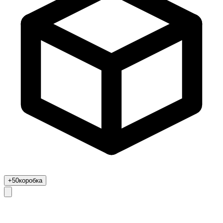
+50
коробка