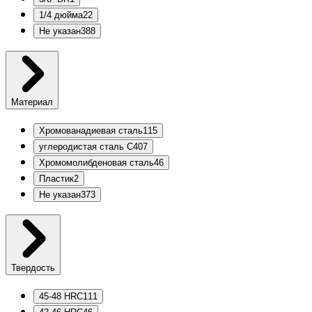
1/4 дюйма
22
Не указан
388
Материал
Хромованадиевая сталь
115
углеродистая сталь С40
7
Хромомолибденовая сталь
46
Пластик
2
Не указан
373
Твердость
45-48 HRC
111