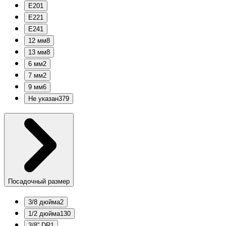
E20
1
E22
1
E24
1
12 мм
8
13 мм
8
6 мм
2
7 мм
2
9 мм
6
Не указан
379
Посадочный размер
3/8 дюйма
2
1/2 дюйма
130
3/8” DR
1