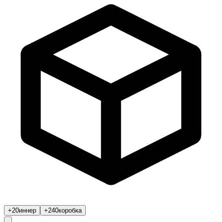
+20
иннер
+240
коробка