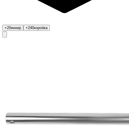
+20
иннер
+240
коробка