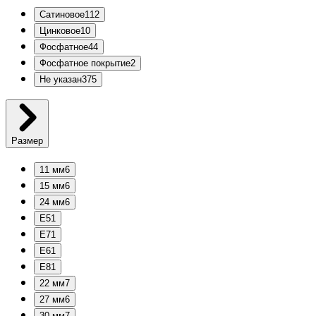
Сатиновое
112
Цинковое
10
Фосфатное
44
Фосфатное покрытие
2
Не указан
375
Размер
11 мм
6
15 мм
6
24 мм
6
E5
1
E7
1
E6
1
E8
1
22 мм
7
27 мм
6
30 мм
7