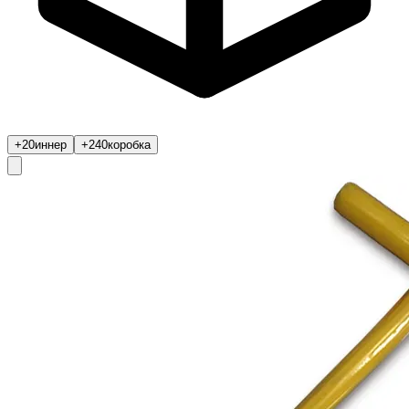
+20
иннер
+240
коробка