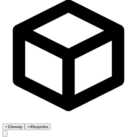
+10
иннер
+40
коробка