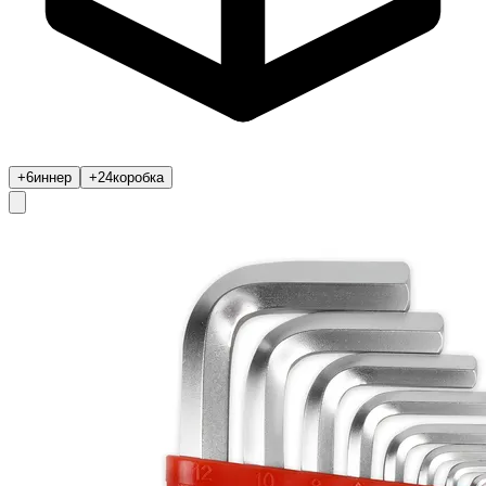
+6
иннер
+24
коробка