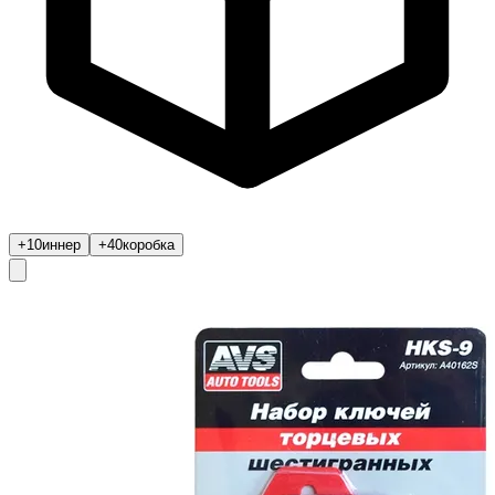
+10
иннер
+40
коробка