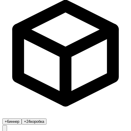
+6
иннер
+24
коробка