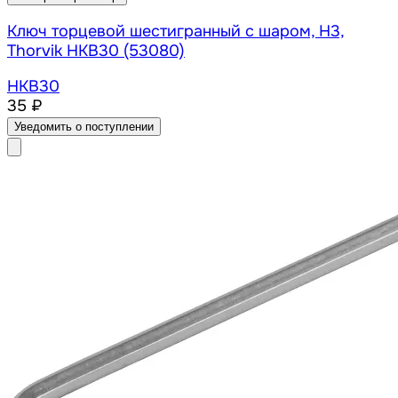
Ключ торцевой шестигранный с шаром, H3,
Thorvik HKB30 (53080)
HKB30
35 ₽
Уведомить о поступлении