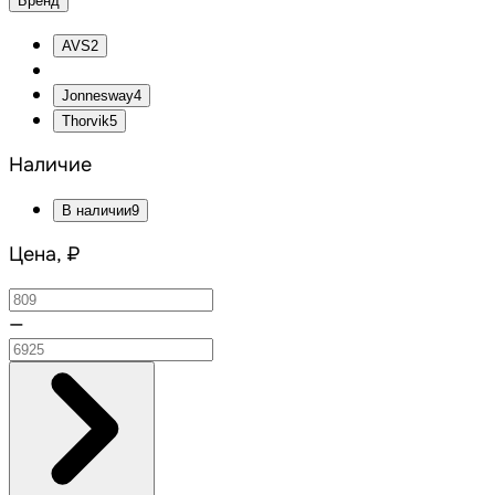
Бренд
AVS
2
Jonnesway
4
Thorvik
5
Наличие
В наличии
9
Цена, ₽
—