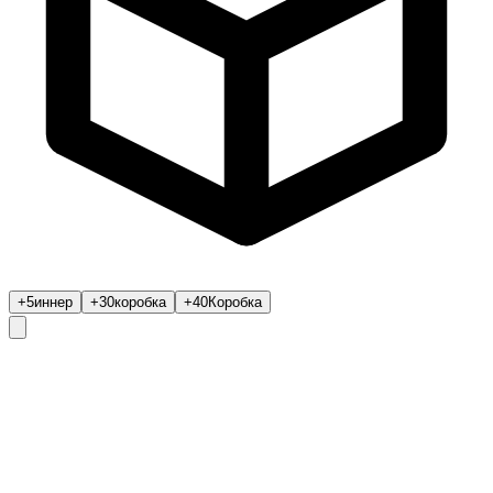
+5
иннер
+30
коробка
+40
Коробка