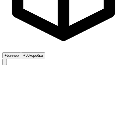
+5
иннер
+30
коробка