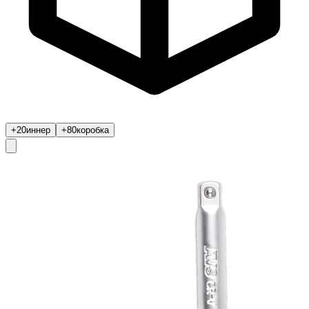
+20
иннер
+80
коробка