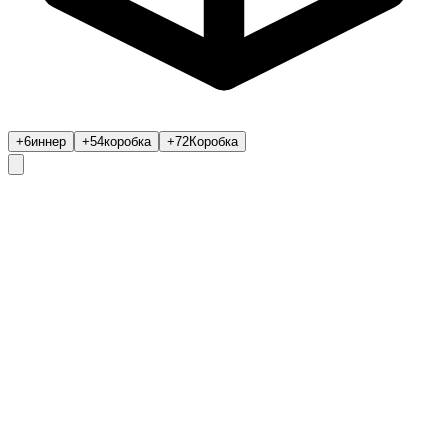
+6
иннер
+54
коробка
+72
Коробка