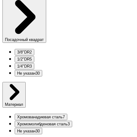
Посадочный квадрат
3/8"DR
2
1/2"DR
5
1/4"DR
3
Не указан
30
Материал
Хромованадиевая сталь
7
Хромомолибденовая сталь
3
Не указан
30