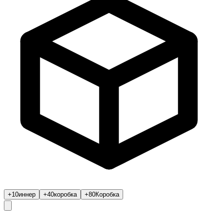
+10
иннер
+40
коробка
+80
Коробка