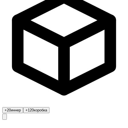
+20
иннер
+120
коробка