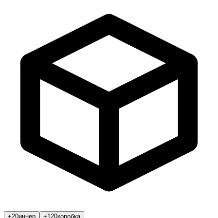
+20
иннер
+120
коробка