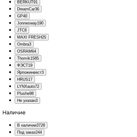
BERKUT
91
DreamCar
36
GP
40
Jonnesway
190
JTC
8
MAXI FRESH
25
Ombra
3
OSRAM
64
Thorvik
1585
ФЭСТ
19
Ярпожинвест
3
HRUS
17
LYNXauto
72
Plushe
98
Не указан
3
Наличие
В наличии
3728
Под заказ
244