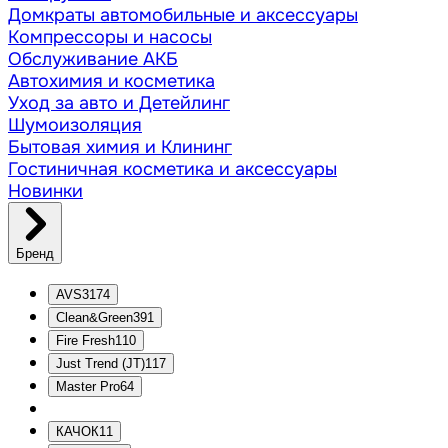
Домкраты автомобильные и аксессуары
Компрессоры и насосы
Обслуживание АКБ
Автохимия и косметика
Уход за авто и Детейлинг
Шумоизоляция
Бытовая химия и Клининг
Гостиничная косметика и аксессуары
Новинки
Бренд
AVS
3174
Clean&Green
391
Fire Fresh
110
Just Trend (JT)
117
Master Pro
64
КАЧОК
11