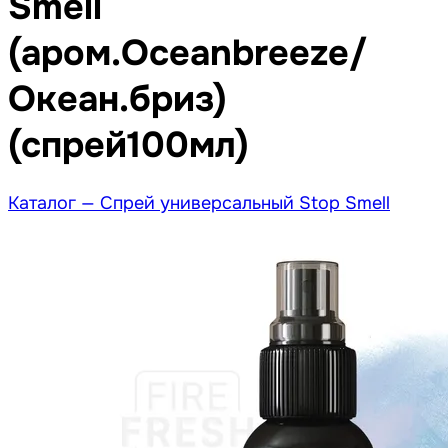
Smell
(аром.Oceanbreeze/
Океан.бриз)
(спрей100мл)
Каталог —
Спрей универсальный Stop Smell