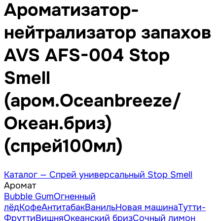
Ароматизатор-
нейтрализатор запахов
AVS AFS-004 Stop
Smell
(аром.Oceanbreeze/
Океан.бриз)
(спрей100мл)
Каталог —
Спрей универсальный Stop Smell
Аромат
Bubble Gum
Огненный
лёд
Кофе
Антитабак
Ваниль
Новая машина
Тутти-
Фрутти
Вишня
Океанский бриз
Сочный лимон