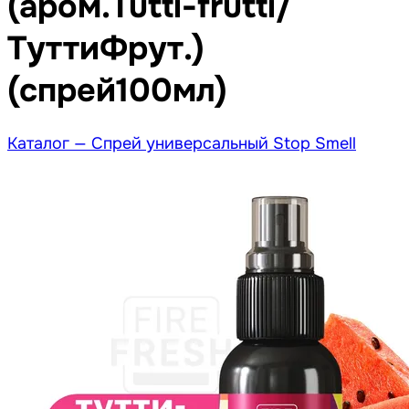
(аром.Tutti-frutti/
ТуттиФрут.)
(спрей100мл)
Каталог —
Спрей универсальный Stop Smell