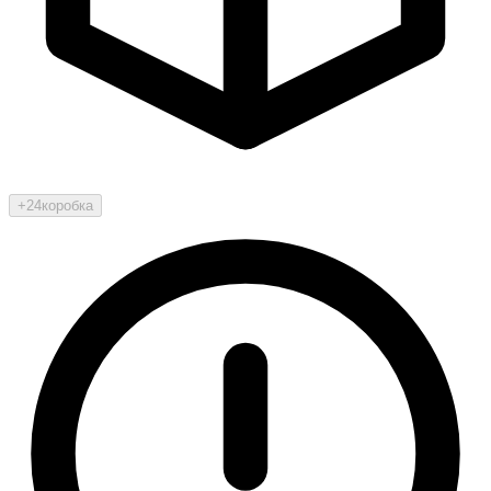
+24
коробка