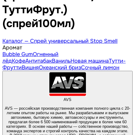
ТуттиФрут.)
(спрей100мл)
Каталог —
Спрей универсальный Stop Smell
Аромат
Bubble Gum
Огненный
лёд
Кофе
Антитабак
Ваниль
Новая машина
Тутти-
Фрутти
Вишня
Океанский бриз
Сочный лимон
AVS
AVS — российская производственная компания полного цикла с 20-
летним опытом работы на рынке. Мы разрабатываем и выпускаем
автохимию, бытовую химию, автоаксессуары и инструменты,
предлагая более 6 500 наименований продукции в более чем 60
категориях. В основе нашей работы — собственное производство,
команда экспертов и строгий контроль качества на каждом этапе.