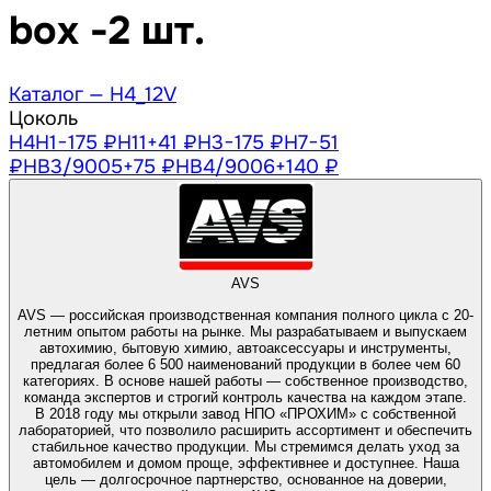
box -2 шт.
Каталог —
H4_12V
Цоколь
H4
H1
−175 ₽
H11
+41 ₽
H3
−175 ₽
H7
−51
₽
HB3/9005
+75 ₽
HB4/9006
+140 ₽
AVS
AVS — российская производственная компания полного цикла с 20-
летним опытом работы на рынке. Мы разрабатываем и выпускаем
автохимию, бытовую химию, автоаксессуары и инструменты,
предлагая более 6 500 наименований продукции в более чем 60
категориях. В основе нашей работы — собственное производство,
команда экспертов и строгий контроль качества на каждом этапе.
В 2018 году мы открыли завод НПО «ПРОХИМ» с собственной
лабораторией, что позволило расширить ассортимент и обеспечить
стабильное качество продукции. Мы стремимся делать уход за
автомобилем и домом проще, эффективнее и доступнее. Наша
цель — долгосрочное партнерство, основанное на доверии,