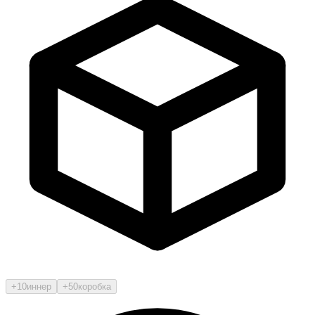
+10
иннер
+50
коробка