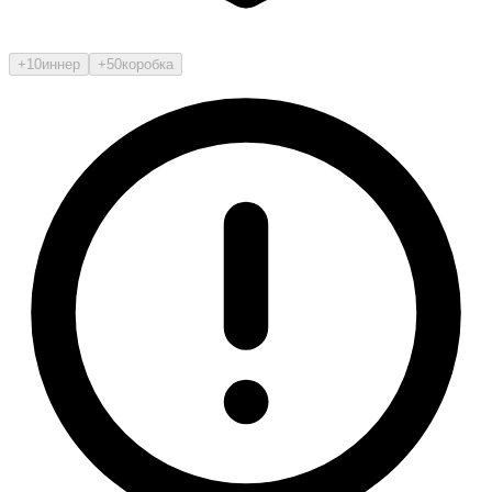
+10
иннер
+50
коробка