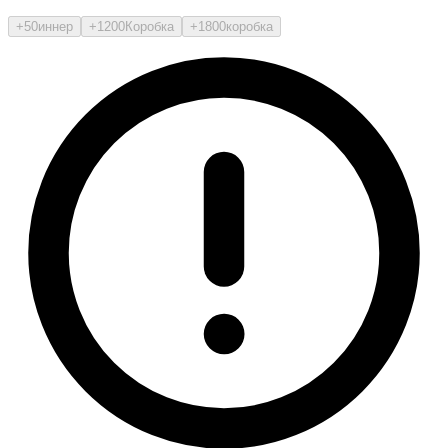
+50
иннер
+1200
Коробка
+1800
коробка