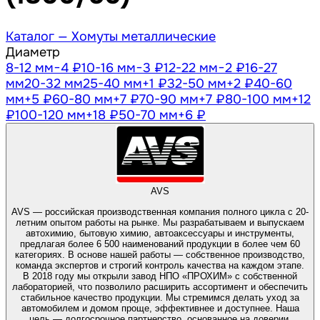
Каталог —
Хомуты металлические
Диаметр
8-12 мм
−4 ₽
10-16 мм
−3 ₽
12-22 мм
−2 ₽
16-27
мм
20-32 мм
25-40 мм
+1 ₽
32-50 мм
+2 ₽
40-60
мм
+5 ₽
60-80 мм
+7 ₽
70-90 мм
+7 ₽
80-100 мм
+12
₽
100-120 мм
+18 ₽
50-70 мм
+6 ₽
AVS
AVS — российская производственная компания полного цикла с 20-
летним опытом работы на рынке. Мы разрабатываем и выпускаем
автохимию, бытовую химию, автоаксессуары и инструменты,
предлагая более 6 500 наименований продукции в более чем 60
категориях. В основе нашей работы — собственное производство,
команда экспертов и строгий контроль качества на каждом этапе.
В 2018 году мы открыли завод НПО «ПРОХИМ» с собственной
лабораторией, что позволило расширить ассортимент и обеспечить
стабильное качество продукции. Мы стремимся делать уход за
автомобилем и домом проще, эффективнее и доступнее. Наша
цель — долгосрочное партнерство, основанное на доверии,