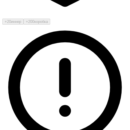
+20
иннер
+200
коробка