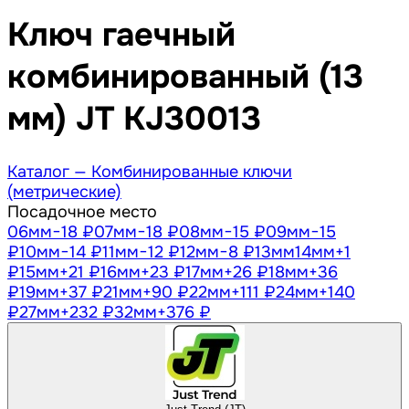
Ключ гаечный
комбинированный (13
мм) JT KJ30013
Каталог —
Комбинированные ключи
(метрические)
Посадочное место
06
мм
−18 ₽
07
мм
−18 ₽
08
мм
−15 ₽
09
мм
−15
₽
10
мм
−14 ₽
11
мм
−12 ₽
12
мм
−8 ₽
13
мм
14
мм
+1
₽
15
мм
+21 ₽
16
мм
+23 ₽
17
мм
+26 ₽
18
мм
+36
₽
19
мм
+37 ₽
21
мм
+90 ₽
22
мм
+111 ₽
24
мм
+140
₽
27
мм
+232 ₽
32
мм
+376 ₽