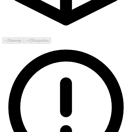
+20
иннер
+200
коробка