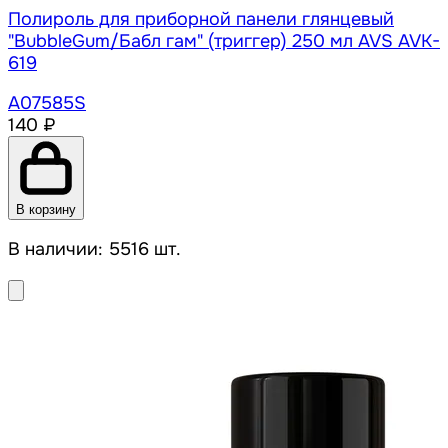
Полироль для приборной панели глянцевый
"BubbleGum/Бабл гам" (триггер) 250 мл AVS AVK-
619
A07585S
140 ₽
В корзину
В наличии: 5516 шт.