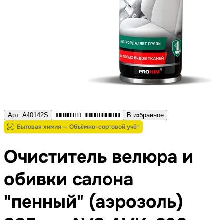
Арт. A40142S
В избранное
Бытовая химия — Объёмно-сортовой учёт
Очиститель велюра и
обивки салона
"пенный" (аэрозоль)