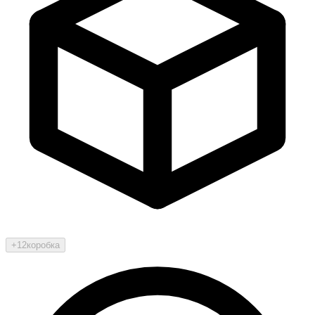
+12
коробка