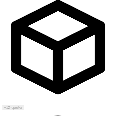
+12
коробка