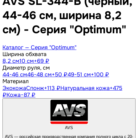
AVS SL-344-B (черный,
44-46 см, ширина 8,2
см) - Серия "Optimum"
Каталог —
Серия "Optimum"
Ширина обхвата
8,2 см
10 см
+69 ₽
Диаметр руля, см
44-46 см
46-48 см
+50 ₽
49-51 см
+100 ₽
Материал
Экокожа
Спонж
+113 ₽
Натуральная кожа
+475
₽
Кожа
−87 ₽
AVS
AVS — российская производственная компания полного цикла с 20-