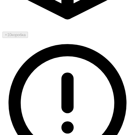
+10
коробка