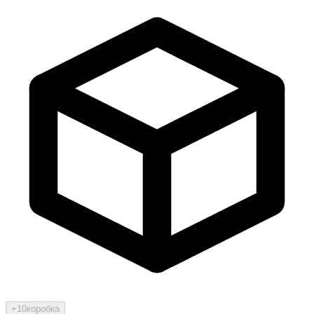
+10
коробка