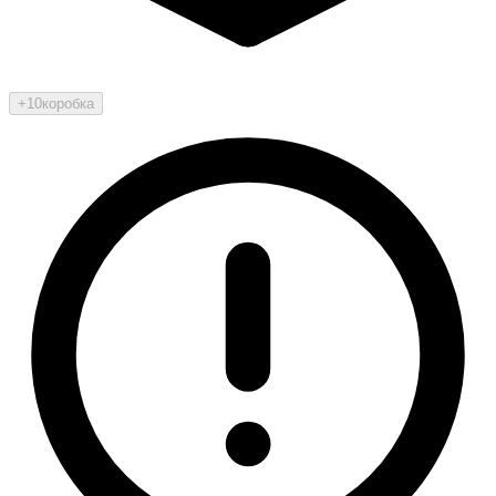
+10
коробка