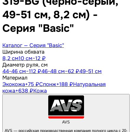
319-BG (черно-серый,
49-51 см, 8,2 см) -
Серия "Basic"
Каталог —
Серия "Basic"
Ширина обхвата
8,2 см
10 см
−12 ₽
Диаметр руля, см
44-46 см
−112 ₽
46-48 см
−62 ₽
49-51 см
Материал
Экокожа
+75 ₽
Спонж
+188 ₽
Натуральная
кожа
+638 ₽
Кожа
AVS
AVS — российская производственная компания полного цикла с 20-