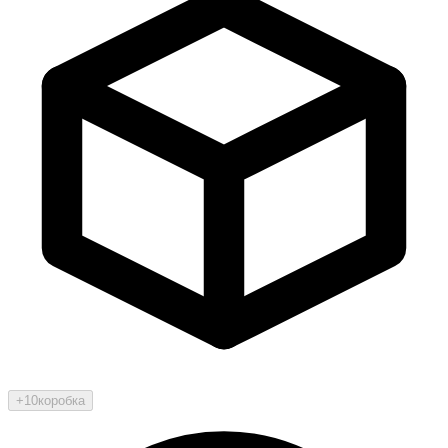
+10
коробка