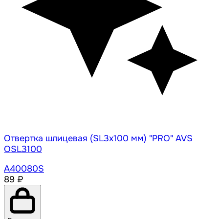
Отвертка шлицевая (SL3x100 мм) "PRO" AVS
OSL3100
A40080S
89 ₽