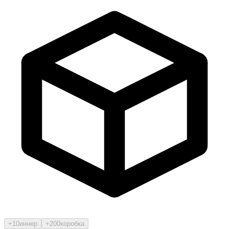
+10
иннер
+200
коробка