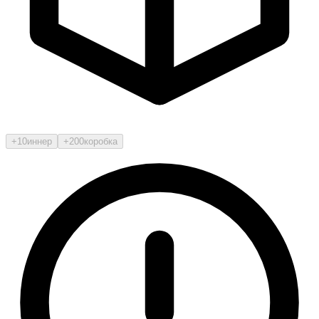
+10
иннер
+200
коробка