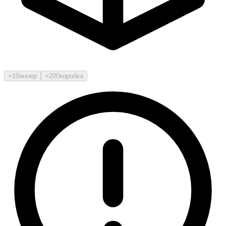
+10
иннер
+200
коробка