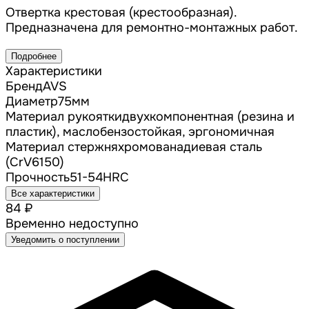
Отвертка крестовая (крестообразная).
Предназначена для ремонтно-монтажных работ.
Подробнее
Характеристики
Бренд
AVS
Диаметр
75
мм
Материал рукоятки
двухкомпонентная (резина и
пластик), маслобензостойкая, эргономичная
Материал стержня
хромованадиевая сталь
(CrV6150)
Прочность
51-54HRC
Все характеристики
84 ₽
Временно недоступно
Уведомить о поступлении