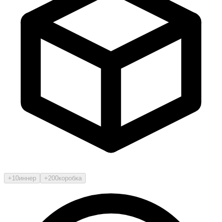
+10
иннер
+200
коробка