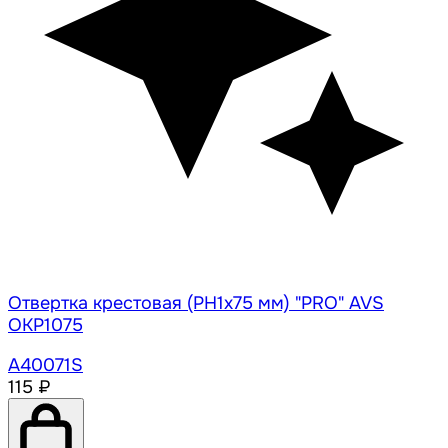
Отвертка крестовая (PH1x75 мм) "PRO" AVS
OKP1075
A40071S
115 ₽