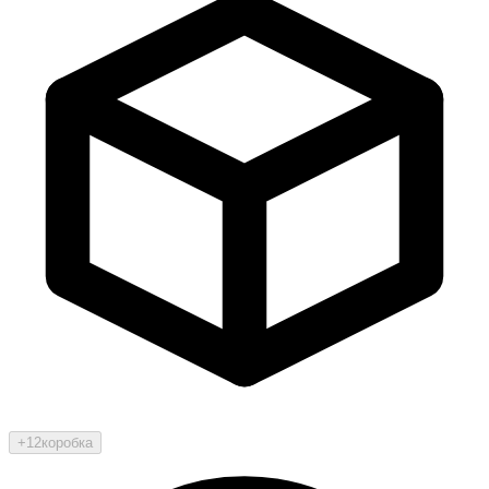
+12
коробка