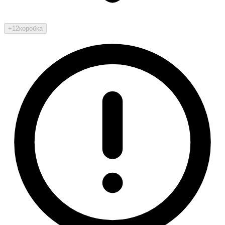
+12
коробка