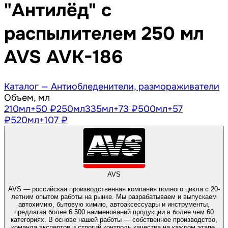
"Антилёд" с
распылителем 250 мл
AVS AVK-186
Каталог —
Антиобледенители, размораживатели
Объем, мл
210
мл
+50 ₽
250
мл
335
мл
+73 ₽
500
мл
+57
₽
520
мл
+107 ₽
AVS
AVS — российская производственная компания полного цикла с 20-
летним опытом работы на рынке. Мы разрабатываем и выпускаем
автохимию, бытовую химию, автоаксессуары и инструменты,
предлагая более 6 500 наименований продукции в более чем 60
категориях. В основе нашей работы — собственное производство,
команда экспертов и строгий контроль качества на каждом этапе.