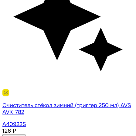
Очиститель стёкол зимний (триггер 250 мл) AVS
AVK-782
A40922S
126 ₽