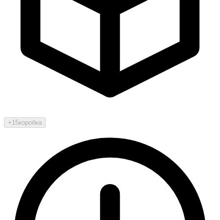
+15
коробка