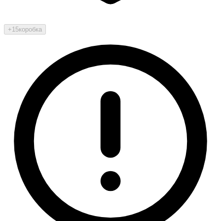
+15
коробка