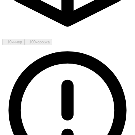
+10
иннер
+100
коробка