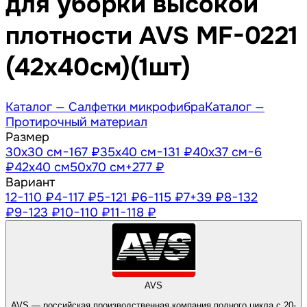
для уборки высокой
плотности AVS MF-0221
(42х40см)(1шт)
Каталог —
Салфетки микрофибра
Каталог —
Протирочный материал
Размер
30х30 см
−167 ₽
35х40 см
−131 ₽
40х37 см
−6
₽
42х40 см
50х70 см
+277 ₽
Вариант
1
2
−110 ₽
4
−117 ₽
5
−121 ₽
6
−115 ₽
7
+39 ₽
8
−132
₽
9
−123 ₽
10
−110 ₽
11
−118 ₽
AVS
AVS — российская производственная компания полного цикла с 20-