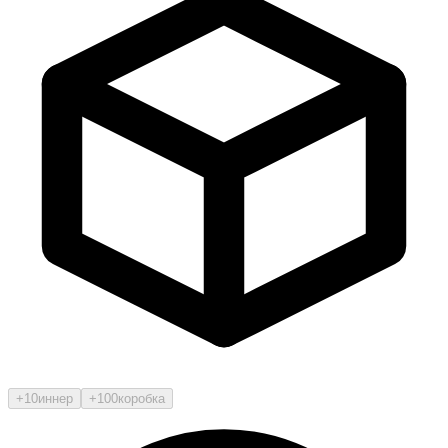
+10
иннер
+100
коробка