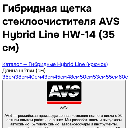
Гибридная щетка
стеклоочистителя AVS
Hybrid Line HW-14 (35
см)
Каталог —
Гибридные Hybrid Line (крючок)
Длина щётки (см)
35
см
38
см
40
см
43
см
45
см
48
см
50
см
53
см
55
см
60
AVS
AVS — российская производственная компания полного цикла с 20-
летним опытом работы на рынке. Мы разрабатываем и выпускаем
автохимию, бытовую химию, автоаксессуары и инструменты,