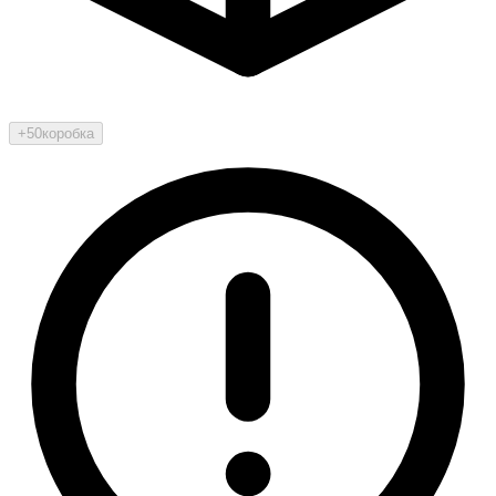
+50
коробка