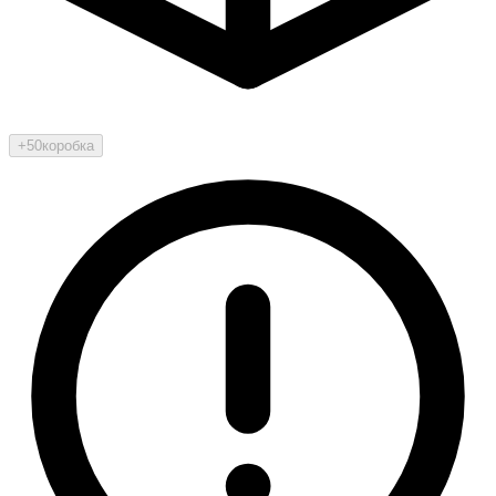
+50
коробка