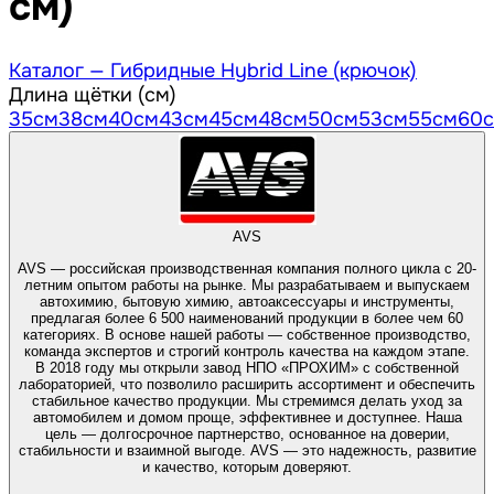
см)
Каталог —
Гибридные Hybrid Line (крючок)
Длина щётки (см)
35
см
38
см
40
см
43
см
45
см
48
см
50
см
53
см
55
см
60
AVS
AVS — российская производственная компания полного цикла с 20-
летним опытом работы на рынке. Мы разрабатываем и выпускаем
автохимию, бытовую химию, автоаксессуары и инструменты,
предлагая более 6 500 наименований продукции в более чем 60
категориях. В основе нашей работы — собственное производство,
команда экспертов и строгий контроль качества на каждом этапе.
В 2018 году мы открыли завод НПО «ПРОХИМ» с собственной
лабораторией, что позволило расширить ассортимент и обеспечить
стабильное качество продукции. Мы стремимся делать уход за
автомобилем и домом проще, эффективнее и доступнее. Наша
цель — долгосрочное партнерство, основанное на доверии,
стабильности и взаимной выгоде. AVS — это надежность, развитие
и качество, которым доверяют.