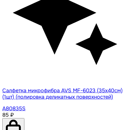
Салфетка микрофибра AVS MF-6023 (35х40см)
(1шт) (полировка деликатных поверхностей)
A80835S
85 ₽