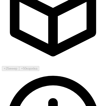
+25
иннер
+50
коробка