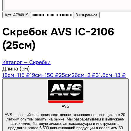
Арт. A78491S
В избранное
Скребок AVS IC-2106
(25см)
Каталог —
Скребки
Длина (см)
18
см
−115 ₽
19
см
−150 ₽
25
см
26
см
−2 ₽
31.5
см
−13 ₽
AVS
AVS — российская производственная компания полного цикла с 20-
летним опытом работы на рынке. Мы разрабатываем и выпускаем
автохимию, бытовую химию, автоаксессуары и инструменты,
предлагая более 6 500 наименований продукции в более чем 60