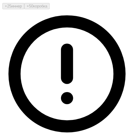
+25
иннер
+50
коробка