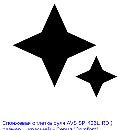
Спонжевая оплетка руля AVS SP-426L-RD (
размер L, красный) - Серия "Comfort"