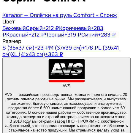
Каталог —
Оплётки на руль Comfort - Спонж
Цвет
Бежевый
Серый
+212 ₽
Коричневый
+283
₽
Красный
+212 ₽
Черный
+319 ₽
Синий
+283 ₽
Размер
S (35х37 см)
−23 ₽
M (37х39 см)
+178 ₽
L (39х41
см)
XL (41х43 см)
+363 ₽
AVS
AVS — российская производственная компания полного цикла с 20-
летним опытом работы на рынке. Мы разрабатываем и выпускаем
автохимию, бытовую химию, автоаксессуары и инструменты,
предлагая более 6 500 наименований продукции в более чем 60
категориях. В основе нашей работы — собственное производство,
команда экспертов и строгий контроль качества на каждом этапе.
В 2018 году мы открыли завод НПО «ПРОХИМ» с собственной
лабораторией, что позволило расширить ассортимент и обеспечить
стабильное качество продукции. Мы стремимся делать уход за