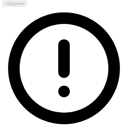
+15
коробка