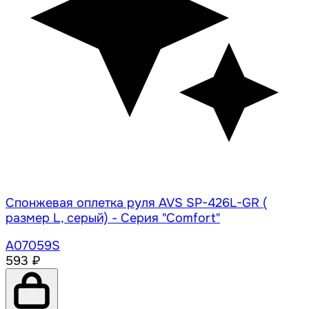
Спонжевая оплетка руля AVS SP-426L-GR (
размер L, серый) - Серия "Comfort"
A07059S
593 ₽