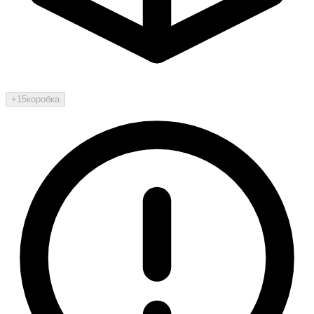
+15
коробка