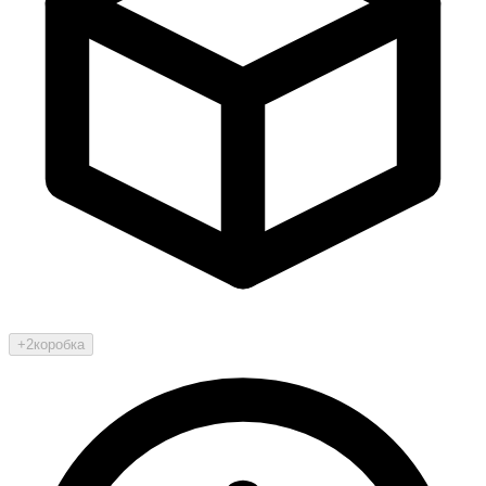
+2
коробка