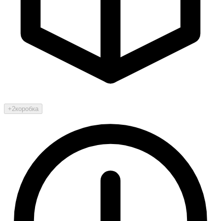
+2
коробка