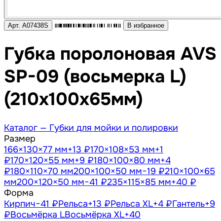
Арт. A07438S
В избранное
Губка поролоновая AVS
SP-09 (восьмерка L)
(210x100x65мм)
Каталог —
Губки для мойки и полировки
Размер
166×130×77 мм
+13 ₽
170×108×53 мм
+1
₽
170×120×55 мм
+9 ₽
180×100×80 мм
+4
₽
180×110×70 мм
200×100×50 мм
−19 ₽
210×100×65
мм
200×120×50 мм
−41 ₽
235×115×85 мм
+40 ₽
Форма
Кирпич
−41 ₽
Рельса
+13 ₽
Рельса XL
+4 ₽
Гантель
+9
₽
Восьмёрка L
Восьмёрка XL
+40