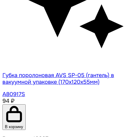
Губка поролоновая AVS SP-05 (гантель) в
вакуумной упаковке (170х120x55мм)
A80917S
94 ₽
В корзину