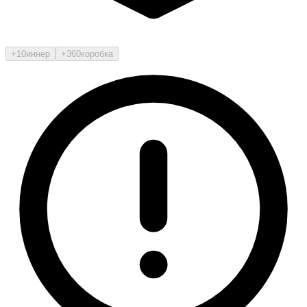
+10
иннер
+360
коробка