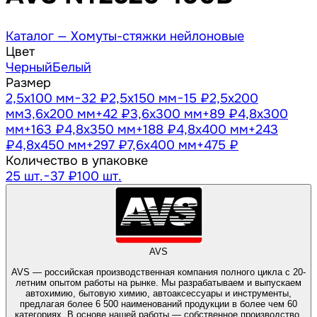
Каталог —
Хомуты-стяжки нейлоновые
Цвет
Черный
Белый
Размер
2,5х100 мм
−32 ₽
2,5х150 мм
−15 ₽
2,5х200
мм
3,6х200 мм
+42 ₽
3,6х300 мм
+89 ₽
4,8х300
мм
+163 ₽
4,8х350 мм
+188 ₽
4,8х400 мм
+243
₽
4,8х450 мм
+297 ₽
7,6х400 мм
+475 ₽
Количество в упаковке
25 шт.
−37 ₽
100 шт.
AVS
AVS — российская производственная компания полного цикла с 20-
летним опытом работы на рынке. Мы разрабатываем и выпускаем
автохимию, бытовую химию, автоаксессуары и инструменты,
предлагая более 6 500 наименований продукции в более чем 60
категориях. В основе нашей работы — собственное производство,