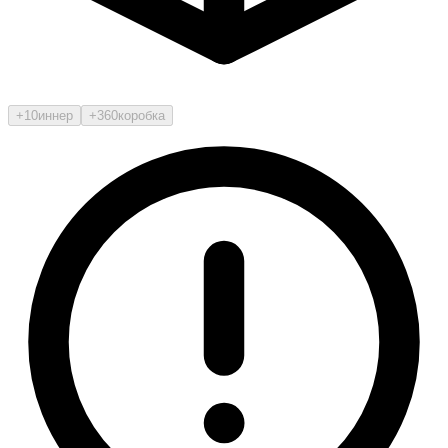
+10
иннер
+360
коробка