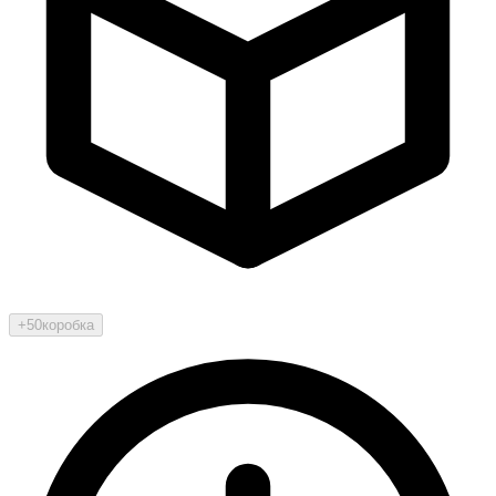
+50
коробка