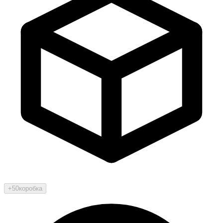
+50
коробка