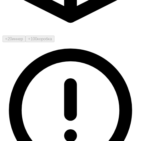
+20
иннер
+100
коробка