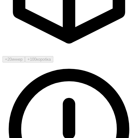
+20
иннер
+100
коробка