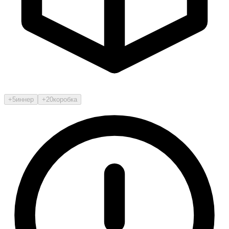
+5
иннер
+20
коробка