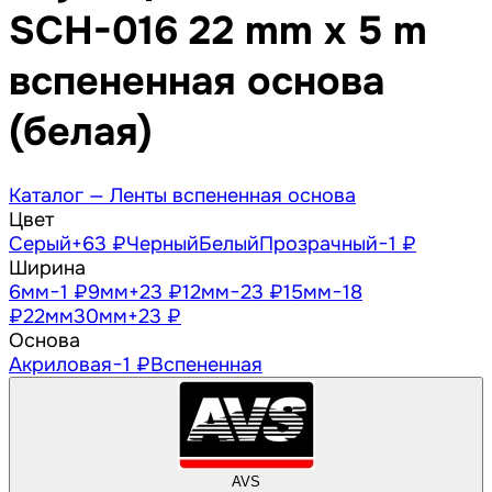
SCH-016 22 mm x 5 m
вспененная основа
(белая)
Каталог —
Ленты вспененная основа
Цвет
Серый
+63 ₽
Черный
Белый
Прозрачный
−1 ₽
Ширина
6
мм
−1 ₽
9
мм
+23 ₽
12
мм
−23 ₽
15
мм
−18
₽
22
мм
30
мм
+23 ₽
Основа
Акриловая
−1 ₽
Вспененная
AVS