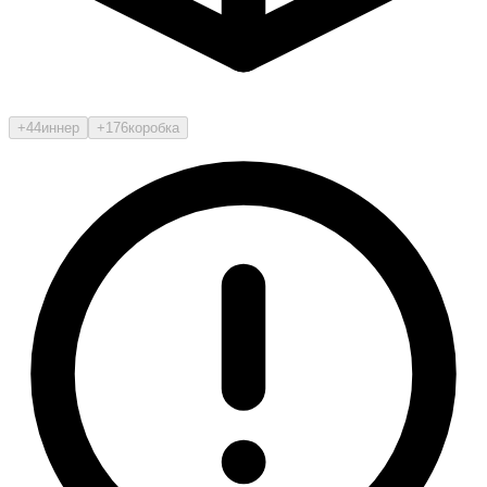
+44
иннер
+176
коробка