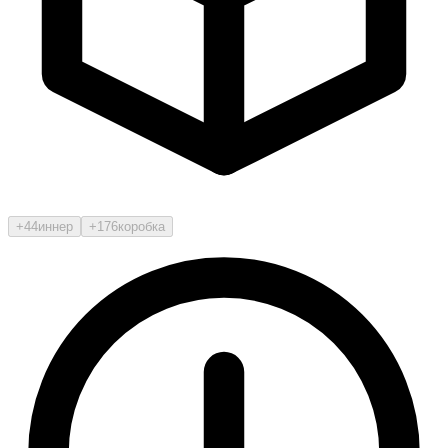
+44
иннер
+176
коробка