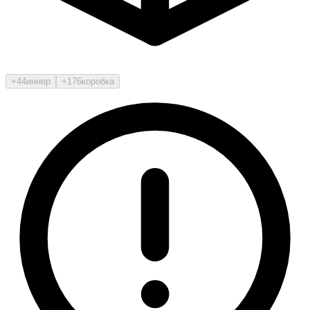
+44
иннер
+176
коробка