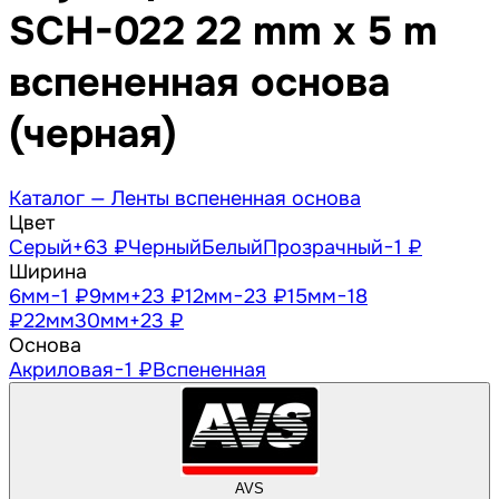
SCH-022 22 mm x 5 m
вспененная основа
(черная)
Каталог —
Ленты вспененная основа
Цвет
Серый
+63 ₽
Черный
Белый
Прозрачный
−1 ₽
Ширина
6
мм
−1 ₽
9
мм
+23 ₽
12
мм
−23 ₽
15
мм
−18
₽
22
мм
30
мм
+23 ₽
Основа
Акриловая
−1 ₽
Вспененная
AVS