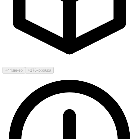
+44
иннер
+176
коробка