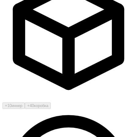
+10
иннер
+40
коробка